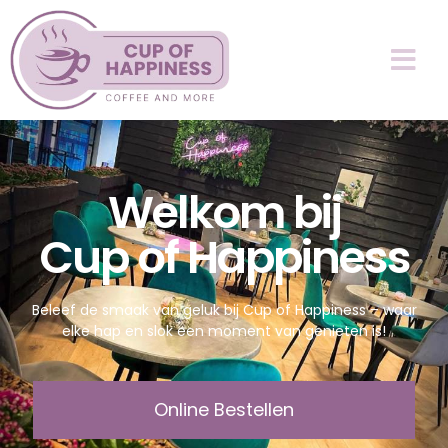
Welkom bij
Cup of Happiness
Beleef de smaak van geluk bij Cup of Happiness – waar
elke hap en slok een moment van genieten is!
Online Bestellen