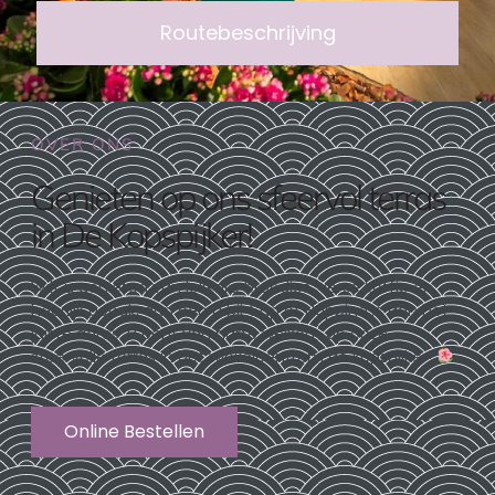
Routebeschrijving
OVER ONS
Genieten op ons sfeervol terras
in De Kopspijker!
Wilt u genieten van lekkere broodjes, verse koffie en
heerlijk gebak, dan ben u bij Cup of Happiness aan het
juiste adres. U bent van harte welkom op onze
sfeervolle terras in het winkelcentrum de kopspijker!
Online Bestellen