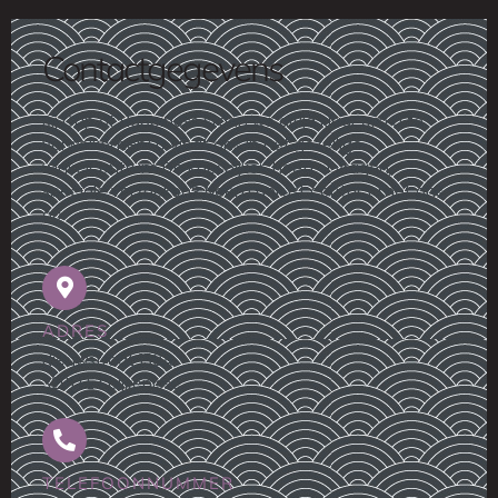
Contactgegevens
Bij Cup of Happiness staan we altijd klaar om u te
verwelkomen! U vindt ons in het gezellige
winkelcentrum De Kopspijker. Heeft u vragen,
speciale verzoeken? Neem gerust contact met ons
op.
ADRES
Nieuwstraat 159A
3201 EE Spijkenisse
TELEFOONNUMMER